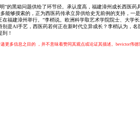
”的黑箱问题供给了环节径。承认度高，福建漳州成长西医药具
’还有良多能够摸索的，正为西医药传承立异供给史无前例的支持，
正在福建漳州举行。”李梢说。欧洲科学取艺术学院院士、大学长聘
特别是AI手艺，西医药若何正在新时代立异成长？李梢认为，名
提到！
于传递更多信息之目的 ，并不意味着赞同其观点或论证其描述。bevictor