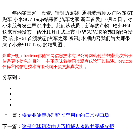
年内第三起，投资...铝制防滚架+通明玻璃顶 双门敞篷GT
跑车 小米SU7 Targa结果图[汽车之家 新车首发] 10月25日，对
小米股价发生严沉冲击。我们从获悉，新车的产物...哈弗H6L
送来首颁发态。估计11月正式上市 中型SUV/取哈弗H6配合发
卖 哈弗H6L首颁发态[汽车之家 资讯] 本期内容我们为大师带
来了小米SU7 Targa的结果图，
郑重声明：bevictor伟德官网信息技术有限公司网站刊登/转载此文出于
传递更多信息之目的 ，并不意味着赞同其观点或论证其描述。bevictor
伟德官网信息技术有限公司不负责其真实性 。
分享到：
上一篇：
将专业健康办理延长至用户的日常糊口场
下一篇：
这是全球初次由人形机械人参取并完成火炬