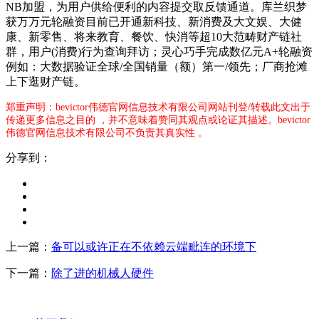
NB加盟，为用户供给便利的内容提交取反馈通道。库兰织梦
获万万元轮融资目前已开通新科技、新消费及大文娱、大健
康、新零售、将来教育、餐饮、快消等超10大范畴财产链社
群，用户(消费)行为查询拜访；灵心巧手完成数亿元A+轮融资
例如：大数据验证全球/全国销量（额）第一/领先；厂商抢滩
上下逛财产链。
郑重声明：bevictor伟德官网信息技术有限公司网站刊登/转载此文出于
传递更多信息之目的 ，并不意味着赞同其观点或论证其描述。bevictor
伟德官网信息技术有限公司不负责其真实性 。
分享到：
上一篇：
备可以或许正在不依赖云端毗连的环境下
下一篇：
除了进的机械人硬件