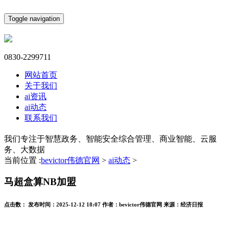
Toggle navigation
0830-2299711
网站首页
关于我们
ai资讯
ai动态
联系我们
我们专注于智慧政务、智能安全综合管理、商业智能、云服
务、大数据
当前位置 :
bevictor伟德官网
>
ai动态
>
马超盒算NB加盟
点击数：
发布时间：
2025-12-12 18:07
作者：
bevictor伟德官网
来源：
经济日报