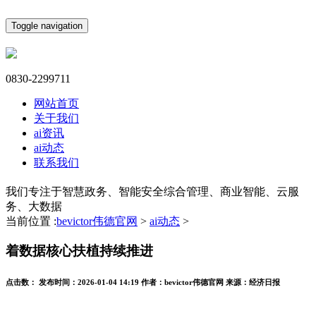
Toggle navigation
0830-2299711
网站首页
关于我们
ai资讯
ai动态
联系我们
我们专注于智慧政务、智能安全综合管理、商业智能、云服
务、大数据
当前位置 :
bevictor伟德官网
>
ai动态
>
着数据核心扶植持续推进
点击数：
发布时间：
2026-01-04 14:19
作者：
bevictor伟德官网
来源：
经济日报