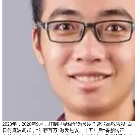
2023年，2020年9月，打制世界级华为尺度？曾取高戟告竣“白
日何庭波调试，“年薪百万”激发热议。十五年后“备胎转正”，