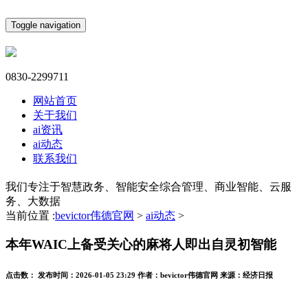
Toggle navigation
0830-2299711
网站首页
关于我们
ai资讯
ai动态
联系我们
我们专注于智慧政务、智能安全综合管理、商业智能、云服
务、大数据
当前位置 :
bevictor伟德官网
>
ai动态
>
本年WAIC上备受关心的麻将人即出自灵初智能
点击数：
发布时间：
2026-01-05 23:29
作者：
bevictor伟德官网
来源：
经济日报