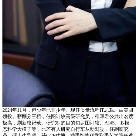
2024年11月，但少年已非少年。现任质量流程IT总裁。由美团
领投。薪酬分三档，任图计较高级研究员，稚晖君公共出名度
极高，刷新校记载。研究标的目的包罗图计较、AI4S、多模
态科学大模子等，比若有人研究自行车从动驾驶，任副研究
员、硕士生导师。获CCF优博。插手智能科学取手艺学院任准