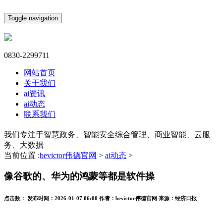
Toggle navigation
0830-2299711
网站首页
关于我们
ai资讯
ai动态
联系我们
我们专注于智慧政务、智能安全综合管理、商业智能、云服
务、大数据
当前位置 :
bevictor伟德官网
>
ai动态
>
像谷歌的、华为的鸿蒙等都是软件操
点击数：
发布时间：
2026-01-07 06:00
作者：
bevictor伟德官网
来源：
经济日报