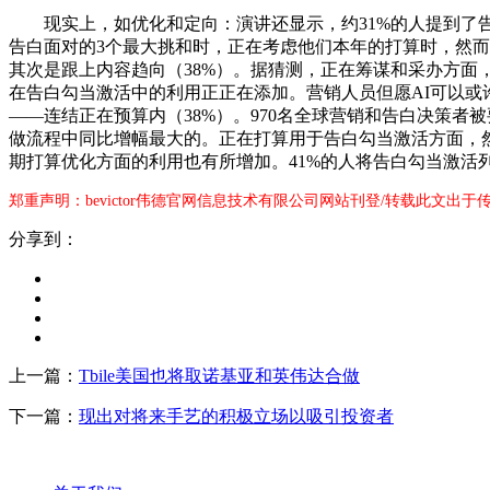
现实上，如优化和定向：演讲还显示，约31%的人提到了告
告白面对的3个最大挑和时，正在考虑他们本年的打算时，然而
其次是跟上内容趋向（38%）。据猜测，正在筹谋和采办方面
在告白勾当激活中的利用正正在添加。营销人员但愿AI可以或许帮
——连结正在预算内（38%）。970名全球营销和告白决策者
做流程中同比增幅最大的。正在打算用于告白勾当激活方面，
期打算优化方面的利用也有所增加。41%的人将告白勾当激活
郑重声明：bevictor伟德官网信息技术有限公司网站刊登/转载此文出
分享到：
上一篇：
Tbile美国也将取诺基亚和英伟达合做
下一篇：
现出对将来手艺的积极立场以吸引投资者