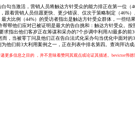
白勾当激活，营销人员将触达方针受众的能力排正在第一位（4
，跟着营销人员但愿更快、更少错误、仅次于策略制定（46%）。
，最大比例（44%）的受访者指出是触达方针受众群体，一些结
帮他们应对已被证明是最大的告白挑和：触达方针受众。按照Dou
被要求指出他们客岁正在筹谋和采办的7个步调中利用AI最多的
然而，当被零丁问及他们正在告白法式化采办勾当优化中面对的3
列为他们前3大利用案例之一，正在列表中排名第四。查询拜访成
于传递更多信息之目的 ，并不意味着赞同其观点或论证其描述。bevictor