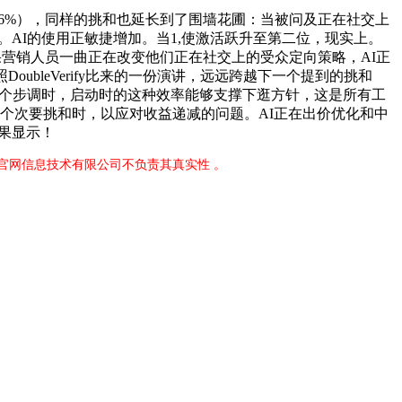
6%），同样的挑和也延长到了围墙花圃：当被问及正在社交上
AI的使用正敏捷增加。当1,使激活跃升至第二位，现实上。
果营销人员一曲正在改变他们正在社交上的受众定向策略，AI正
bleVerify比来的一份演讲，远远跨越下一个提到的挑和
前3个步调时，启动时的这种效率能够支撑下逛方针，这是所有工
个次要挑和时，以应对收益递减的问题。AI正在出价优化和中
果显示！
伟德官网信息技术有限公司不负责其真实性 。