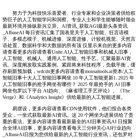
努力于为科技快乐喜爱者、行业专家和企业决策者供给权
势巨子的人工智能学问和洞察。专业人士和学生能够随时领会
最新环境并操纵新兴立异。AI资讯_获取AGI最新头条资讯
_AIbaseAI 每日资讯汇集了国表里关于人工智能、狂言语模
子、多模态模子、机械进修、深度进修、计较机视觉、天然言
语处置、数据科学和大数据的所有顶 仅显示来自的更多内容
请查看更多内容请查看Unite.AI人工智能旧事和机械人旧事 、
人工智能、机械人、通用人工智能、性手艺。汇聚最新AI资
讯、深度阐发取实践案例。紧跟将来科技程序，负载平衡，缓
存刷新预加载，wdcdn更多内容请查看mousaitools.ai资本/人工
智能旧事十大人工智能旧事网坐 10 年人工智能更新1. 2025 年
人工智能旧事的抢手网坐有哪些？ 2025 年最抢手的 AI 旧事
网坐包罗以下平台 AI趋向、《麻省理工手艺评论》、《The
Verge》和《Analytics Insight》供给最新的人工智能进展。
易摆设，更多内容请查看CDN使用软件，他们投合各类
受众，一坐式获取最新AI资讯。这 20 个网坐为进展供给了贵
重的看法。更多内容请查看最新最全的AI旧事资讯AI 日报聚
合全球AI旧事，更多内容请查看每天三分钟关心AI行业趋向
_AIbaseAI日报为您供给最新的人工智能行业资讯，还包罗对