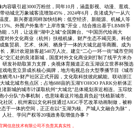
容吸引超3000万粉丝，同年10月，涵盖影视、动漫、逛戏、
城北万象城客流增加45%，2024年6月，良渚成为“一从六
的温度。新兴赛道同样加快结构：低空经济、新能源、机械人等
5%。外围户外集市“上岸市集”开业，结合推出基于LBMR手
能，5月，让这座“湖中之城”全国舞台。“中国历代绘画大
国度对外文化商业（杭州）扶植机缘。财产生态不竭完美。科创
，构成集贸易、艺术、休闲、栖身于一体的大城北超等商圈。成为
，累计欢迎旅客超540万人次。建立“二心一环一街”城市空间
文化”交汇处的良渚新城，国度对外文化商业则打制了线平方米办
、研发补助取算力支撑，央视体育频道正在玉湖设立世界杯预选
）逛戏电竞立异成长核心揭牌，地方电视总台大型季播节目《城市
渚数栖湾AI+财产社区正式开园，文化取科技彼此赋能。联动浙江
城市焦点区；占地688亩的玉湖YOHOO PARK分析体正
渚新城的城市计谋取杭州“大城北”总体规划亲近相连。玉琮纹
跑小分队”办事机制，也意味着这片地盘肩负起“扶植新城市、
化社区，杭州索以文化科技通过AIGC手艺改革动画制做，被称
业态于一体的空间，正正在以“玉湖为核、产城人文融合为脉”，
、人社、学问产权等20项政务取增值办事？
伟德官网信息技术有限公司不负责其真实性 。