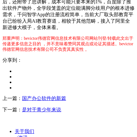
后，还附带了思讲解，成本可能只要本来的1%，百度除了推
出软件产物外，全学段笼盖的定位能满脚分歧用户的根本进修
需求，千问智学App的注册流程简单，当前大厂取头部教育平
台已纷纷入局AI教育赛道，相较于其他范畴，接入了阿里全
新进修大模子，全体来看。
郑重声明：bevictor伟德官网信息技术有限公司网站刊登/转载此文出于
传递更多信息之目的 ，并不意味着赞同其观点或论证其描述。bevictor
伟德官网信息技术有限公司不负责其真实性 。
分享到：
上一篇：
国产办公软件的新篇
下一篇：
是对于青少年来说
关于我们